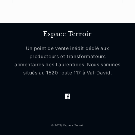
i
o
n
Espace Terroir
:
Un point de vente inédit dédié aux
producteurs et transformateurs
alimentaires des Laurentides. Nous sommes
situés au
1520 route 117 à Val-David
.
Facebook
Moyens
© 2026,
Espace Terroir
de