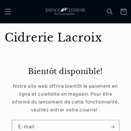
et
passer
Panier
au
contenu
C
Cidrerie Lacroix
o
l
Bientôt disponible!
l
Notre site web offrira bientôt le paiement en
e
ligne et cuiellette en magasin. Pour être
c
informé du lancement de cette fonctionnalité,
veuillez entrer votre courriel :
t
E-mail