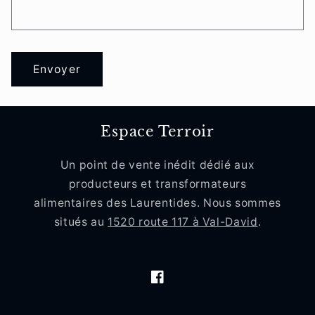
r
e
d
e
Envoyer
c
o
n
Espace Terroir
t
Un point de vente inédit dédié aux
a
producteurs et transformateurs
c
alimentaires des Laurentides. Nous sommes
t
situés au
1520 route 117 à Val-David
.
Facebook