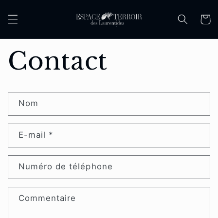
et
passer
Panier
au
contenu
Contact
F
Nom
o
r
E-mail
*
m
u
Numéro de téléphone
l
a
Commentaire
i