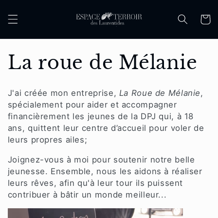
et
passer
Panier
au
contenu
C
La roue de Mélanie
o
J'ai créée mon entreprise,
La Roue de Mélanie
,
l
spécialement pour aider et accompagner
financièrement les jeunes de la DPJ qui, à 18
l
ans, quittent leur centre d’accueil pour voler de
leurs propres ailes;
e
Joignez-vous à moi pour soutenir notre belle
c
jeunesse.
Ensemble, nous les aidons à réaliser
leurs rêves, afin qu'à leur tour ils puissent
t
contribuer à bâtir un monde meilleur...