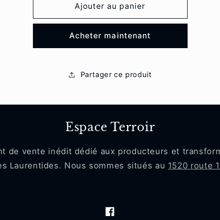
de
de
Ajouter au panier
Assaisonné
Assaisonné
chips
chips
Acheter maintenant
Partager ce produit
Espace Terroir
nt de vente inédit dédié aux producteurs et transfor
des Laurentides. Nous sommes situés au
1520 route 1
Facebook