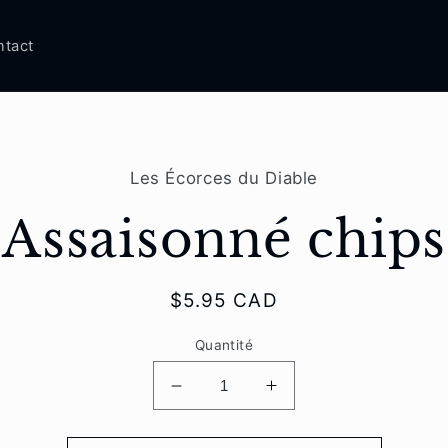
ntact
aux
Les Écorces du Diable
tions
s
Assaisonné chips
Prix
$5.95 CAD
habituel
Quantité
Réduire
Augmenter
la
la
quantité
quantité