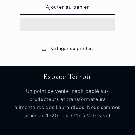
quantité
quantité
de
de
Ajouter au panier
Babacool
Babacool
Quinoa
Quinoa
épicé
épicé
Partager ce produit
Espace Terroir
Un point de vente inédit dédié aux
producteurs et transformateurs
alimentaires des Laurentides. Nous sommes
situés au
1520 route 117 à Val-David
.