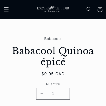
et
passer
Panier
au
contenu
Passer aux
informations
Babacool
produits
Babacool Quinoa
épicé
Prix
$9.95 CAD
habituel
Quantité
Réduire
Augmenter
la
la