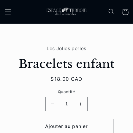
et
passer
Panier
au
contenu
Passer aux
informations
Les Jolies perles
produits
Bracelets enfant
Prix
$18.00 CAD
habituel
Quantité
Réduire
Augmenter
la
la
quantité
quantité
de
de
Ajouter au panier
Bracelets
Bracelets