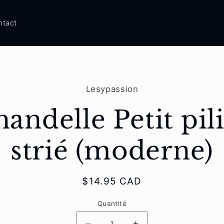
ntact
aux
Lesypassion
tions
s
andelle Petit pil
strié (moderne)
Prix
$14.95 CAD
habituel
Quantité