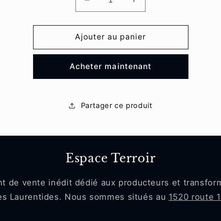
Réduire
Augmenter
la
la
quantité
quantité
de
de
Ajouter au panier
Chandelle
Chandelle
Petit
Petit
Acheter maintenant
pilier
pilier
strié
strié
(moderne)
(moderne)
Partager ce produit
Espace Terroir
nt de vente inédit dédié aux producteurs et transfor
des Laurentides. Nous sommes situés au
1520 route 1