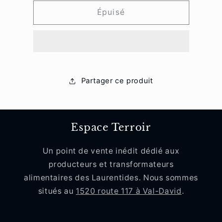
quantité
quantité
de
de
Épuisé
Gâteau
Gâteau
aux
aux
fruits
fruits
(petit)
(petit)
Partager ce produit
Espace Terroir
Un point de vente inédit dédié aux
producteurs et transformateurs
alimentaires des Laurentides. Nous sommes
situés au
1520 route 117 à Val-David
.