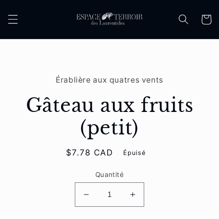
et
passer
Panier
au
contenu
Passer aux
informations
Érablière aux quatres vents
produits
Gâteau aux fruits
(petit)
Prix
$7.78 CAD
Épuisé
habituel
Quantité
Réduire
Augmenter
la
la