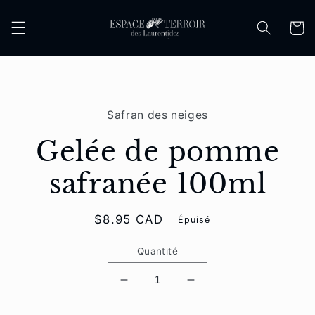
et
passer
Panier
au
contenu
Passer aux
informations
Safran des neiges
produits
Gelée de pomme
safranée 100ml
Prix
$8.95 CAD
Épuisé
habituel
Quantité
Réduire
Augmenter
la
la