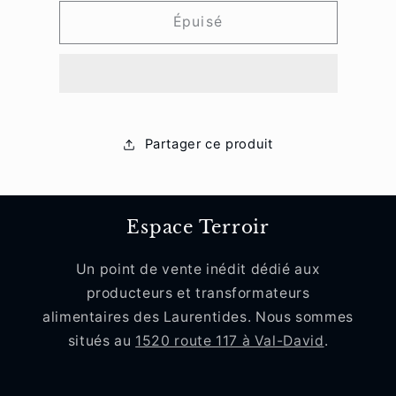
quantité
quantité
de
de
Épuisé
Gelée
Gelée
de
de
pomme
pomme
safranée
safranée
100ml
100ml
Partager ce produit
Espace Terroir
Un point de vente inédit dédié aux
producteurs et transformateurs
alimentaires des Laurentides. Nous sommes
situés au
1520 route 117 à Val-David
.