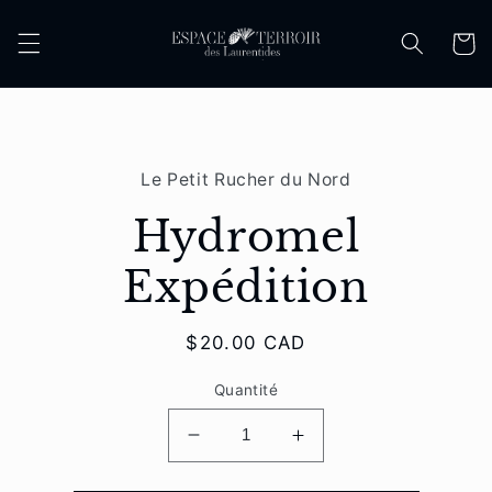
et
passer
Panier
au
contenu
Passer aux
informations
Le Petit Rucher du Nord
produits
Hydromel
Expédition
Prix
$20.00 CAD
habituel
Quantité
Réduire
Augmenter
la
la