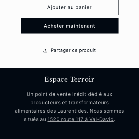
quantité
quantité
de
de
Ajouter au panier
Hydromel
Hydromel
Expédition
Expédition
Acheter maintenant
Partager ce produit
Espace Terroir
Un point de vente inédit dédié aux
producteurs et transformateurs
alimentaires des Laurentides. Nous sommes
situés au
1520 route 117 à Val-David
.