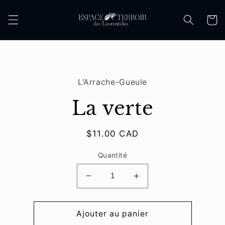
et
passer
Panier
au
contenu
Passer aux
informations
L'Arrache-Gueule
produits
La verte
Prix
$11.00 CAD
habituel
Quantité
Réduire
Augmenter
la
la
quantité
quantité
de
de
Ajouter au panier
La
La