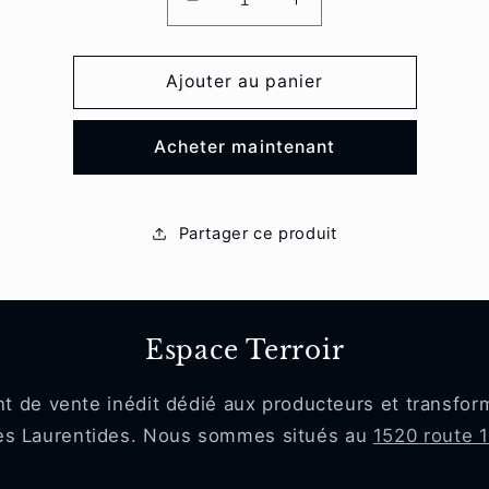
Réduire
Augmenter
la
la
quantité
quantité
de
de
Ajouter au panier
Olive
Olive
marinée
marinée
Acheter maintenant
ail
ail
et
et
basilic
basilic
Partager ce produit
Espace Terroir
nt de vente inédit dédié aux producteurs et transfor
des Laurentides. Nous sommes situés au
1520 route 1