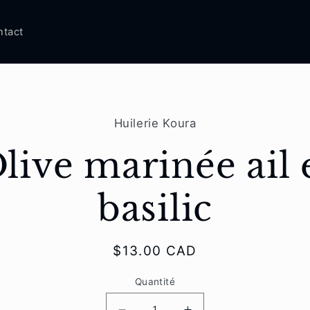
ntact
aux
Huilerie Koura
tions
s
live marinée ail 
basilic
Prix
$13.00 CAD
habituel
Quantité