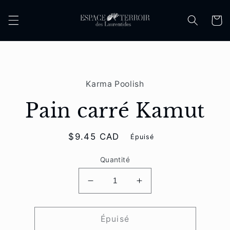
et
passer
Panier
au
contenu
Passer aux
informations
Karma Poolish
produits
Pain carré Kamut
Prix
$9.45 CAD
Épuisé
habituel
Quantité
Réduire
Augmenter
la
la
quantité
quantité
de
de
Épuisé