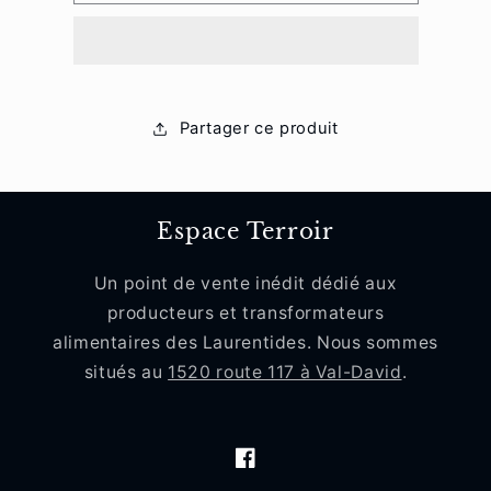
Pain
Pain
carré
carré
Kamut
Kamut
Partager ce produit
Espace Terroir
Un point de vente inédit dédié aux
producteurs et transformateurs
alimentaires des Laurentides. Nous sommes
situés au
1520 route 117 à Val-David
.
Facebook