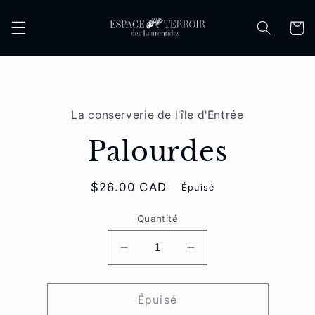
et
passer
Panier
au
contenu
Passer aux
informations
La conserverie de l'île d'Entrée
produits
Palourdes
Prix
$26.00 CAD
Épuisé
habituel
Quantité
Réduire
Augmenter
la
la
quantité
quantité
de
de
Épuisé