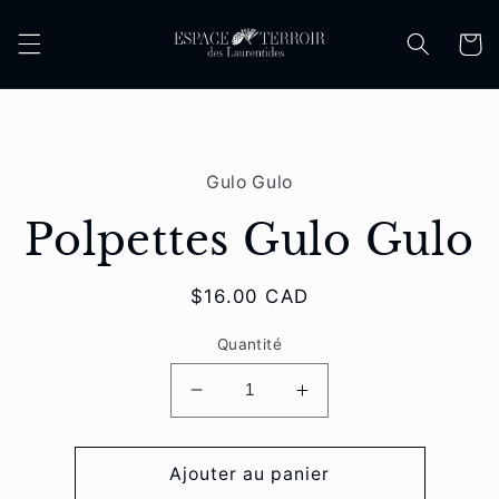
et
passer
Panier
au
contenu
Passer aux
informations
Gulo Gulo
produits
Polpettes Gulo Gulo
Prix
$16.00 CAD
habituel
Quantité
Réduire
Augmenter
la
la
quantité
quantité
de
de
Ajouter au panier
Polpettes
Polpettes