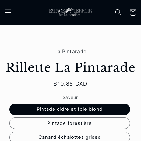
et
passer
Panier
au
contenu
Passer aux
informations
La Pintarade
produits
Rillette La Pintarade
Prix
$10.85 CAD
habituel
Saveur
Pintade cidre et foie blond
Pintade forestière
Canard échalottes grises