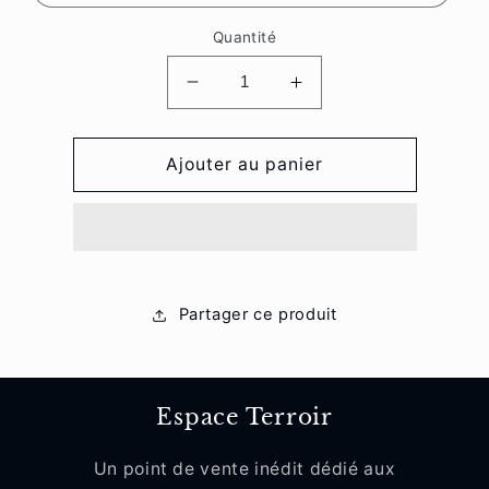
Quantité
Réduire
Augmenter
la
la
quantité
quantité
de
de
Ajouter au panier
Rillette
Rillette
La
La
Pintarade
Pintarade
Partager ce produit
Espace Terroir
Un point de vente inédit dédié aux