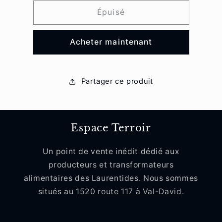
quantité
quantité
de
de
Épuisé
Sirop
Sirop
d&#39;érable
d&#39;érable
Acheter maintenant
au
au
rhum
rhum
Partager ce produit
Espace Terroir
Un point de vente inédit dédié aux
producteurs et transformateurs
alimentaires des Laurentides. Nous sommes
situés au
1520 route 117 à Val-David
.