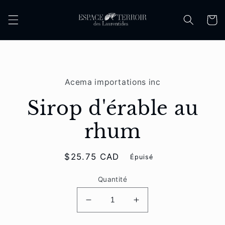
et
passer
Panier
au
contenu
Passer aux
informations
Acema importations inc
produits
Sirop d'érable au
rhum
Prix
$25.75 CAD
Épuisé
habituel
Quantité
Réduire
Augmenter
la
la