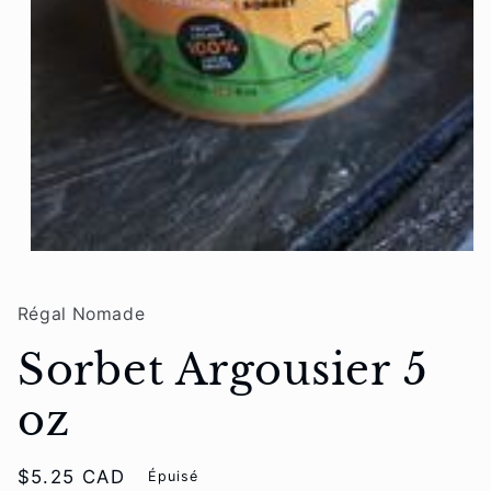
Ouvrir
le
média
1
Régal Nomade
dans
une
Sorbet Argousier 5
fenêtre
modale
oz
Prix
$5.25 CAD
Épuisé