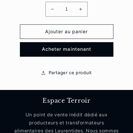
Réduire
Augmenter
la
la
quantité
quantité
de
de
Ajouter au panier
Terrine
Terrine
campagne
campagne
Acheter maintenant
Partager ce produit
Espace Terroir
Un point de vente inédit dédié aux
producteurs et transformateurs
alimentaires des Laurentides. Nous sommes