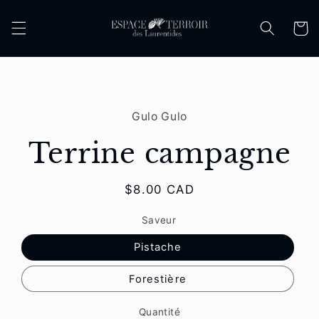
et
passer
Panier
au
contenu
Passer aux
informations
Gulo Gulo
produits
Terrine campagne
Prix
$8.00 CAD
habituel
Saveur
Pistache
Forestière
Quantité