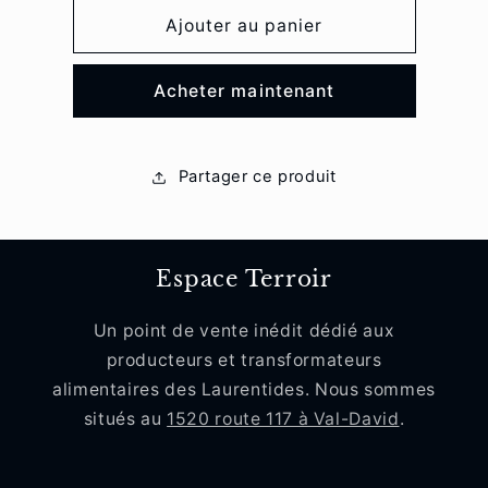
quantité
quantité
de
de
Ajouter au panier
Vinaigre
Vinaigre
de
de
Acheter maintenant
cidre
cidre
de
de
Glace
Glace
Partager ce produit
Espace Terroir
Un point de vente inédit dédié aux
producteurs et transformateurs
alimentaires des Laurentides. Nous sommes
situés au
1520 route 117 à Val-David
.