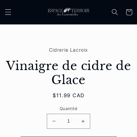
et
passer
Panier
au
contenu
Passer aux
informations
Cidrerie Lacroix
produits
Vinaigre de cidre de
Glace
Prix
$11.99 CAD
habituel
Quantité
Réduire
Augmenter
la
la